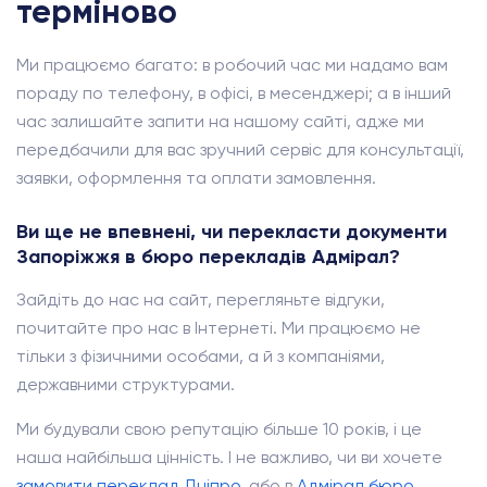
терміново
Ми працюємо багато: в робочий час ми надамо вам
пораду по телефону, в офісі, в месенджері; а в інший
час залишайте запити на нашому сайті, адже ми
передбачили для вас зручний сервіс для консультації,
заявки, оформлення та оплати замовлення.
Ви ще не впевнені, чи перекласти документи
Запоріжжя в бюро перекладів Адмірал?
Зайдіть до нас на сайт, перегляньте відгуки,
почитайте про нас в Інтернеті. Ми працюємо не
тільки з фізичними особами, а й з компаніями,
державними структурами.
Ми будували свою репутацію більше 10 років, і це
наша найбільша цінність. І не важливо, чи ви хочете
замовити переклад Дніпро
, або в
Адмірал бюро