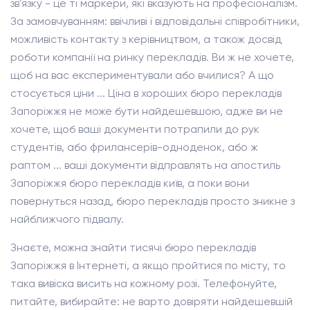
зв'язку - це ті маркери, які вказують на професіоналізм.
За замовчуванням: ввічливі і відповідальні співробітники,
можливість контакту з керівництвом, а також досвід
роботи компанії на ринку перекладів. Ви ж не хочете,
щоб на вас експериментували або вчилися? А що
стосується ціни ... Ціна в хороших бюро перекладів
Запоріжжя не може бути найдешевшою, адже ви не
хочете, щоб ваші документи потрапили до рук
студентів, або фрилансерів-одноденок, або ж
раптом ... ваші документи відправлять на апостиль
Запоріжжя бюро перекладів київ, а поки вони
повернуться назад, бюро перекладів просто зникне з
найближчого підвалу.
Знаєте, можна знайти тисячі бюро перекладів
Запоріжжя в Інтернеті, а якщо пройтися по місту, то
така вивіска висить на кожному розі. Телефонуйте,
питайте, вибирайте: не варто довіряти найдешевшій