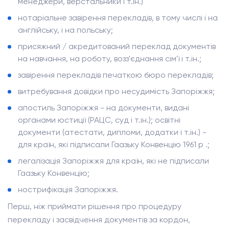
менеджери, верстальники і т.ін.)
нотаріальне завірення перекладів, в тому числі і на
англійську, і на польську;
присяжний / акредитований переклад документів
на навчання, на роботу, возз'єднання сім'ї і т.ін.;
завірення перекладів печаткою бюро перекладів;
витребування довідки про несудимість Запоріжжя;
апостиль Запоріжжя - на документи, видані
органами юстиції (РАЦС, суд і т.ін.); освітні
документи (атестати, дипломи, додатки і т.ін.) -
для країн, які підписали Гаазьку Конвенцію 1961 р .;
легалізація Запоріжжя для країн, які не підписали
Гаазьку Конвенцію;
нострифікація Запоріжжя.
Перш, ніж приймати рішення про процедуру
перекладу і засвідчення документів за кордон,