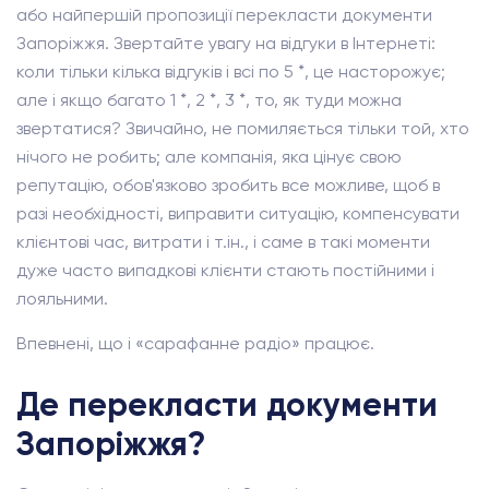
або найпершій пропозиції перекласти документи
Запоріжжя. Звертайте увагу на відгуки в Інтернеті:
коли тільки кілька відгуків і всі по 5 *, це насторожує;
але і якщо багато 1 *, 2 *, 3 *, то, як туди можна
звертатися? Звичайно, не помиляється тільки той, хто
нічого не робить; але компанія, яка цінує свою
репутацію, обов'язково зробить все можливе, щоб в
разі необхідності, виправити ситуацію, компенсувати
клієнтові час, витрати і т.ін., і саме в такі моменти
дуже часто випадкові клієнти стають постійними і
лояльними.
Впевнені, що і «сарафанне радіо» працює.
Де перекласти документи
Запоріжжя?