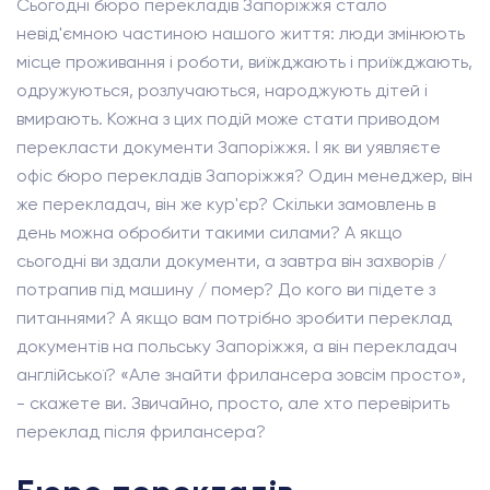
Сьогодні бюро перекладів Запоріжжя стало
невід'ємною частиною нашого життя: люди змінюють
місце проживання і роботи, виїжджають і приїжджають,
одружуються, розлучаються, народжують дітей і
вмирають. Кожна з цих подій може стати приводом
перекласти документи Запоріжжя. І як ви уявляєте
офіс бюро перекладів Запоріжжя? Один менеджер, він
же перекладач, він же кур'єр? Скільки замовлень в
день можна обробити такими силами? А якщо
сьогодні ви здали документи, а завтра він захворів /
потрапив під машину / помер? До кого ви підете з
питаннями? А якщо вам потрібно зробити переклад
документів на польську Запоріжжя, а він перекладач
англійської? «Але знайти фрилансера зовсім просто»,
- скажете ви. Звичайно, просто, але хто перевірить
переклад після фрилансера?