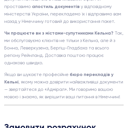
проставимо
апостиль документів
у відповідному
міністерстві України, перекладемо їх і відправимо вам
назад у Німеччину готовий до використання пакет.
Чи працюєте ви з містами-супутниками Кельна?
Так,
ми обслуговуємо клієнтів не тільки з Кельна, але й з
Бонна, Леверкузена, Бергіш-Гладбаха та всього
регіону Рейнланд. Доставка поштою працює
однаково швидко.
Якщо ви шукаєте професійне
бюро перекладів у
Кельні
, якому можна довірити найважливіші документи
— звертайтеся до «Адмірал». Ми говоримо вашою
мовою і знаємо, як вирішити ваші питання в Німеччині!
Замовити розрахунок