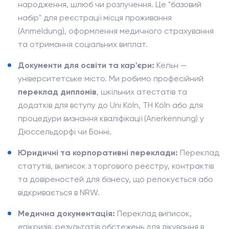
народження, шлюб чи розлучення. Це "базовий
набір" для реєстрації місця проживання
(Anmeldung), оформлення медичного страхування
та отримання соціальних виплат.
Документи для освіти та кар'єри:
Кельн —
університетське місто. Ми робимо професійний
переклад дипломів
, шкільних атестатів та
додатків для вступу до Uni Köln, TH Köln або для
процедури визнання кваліфікації (Anerkennung) у
Дюссельдорфі чи Бонні.
Юридичні та корпоративні переклади:
Переклад
статутів, виписок з торгового реєстру, контрактів
та довіреностей для бізнесу, що релокується або
відкривається в NRW.
Медична документація:
Переклад виписок,
епікризів, результатів обстежень для лікування в