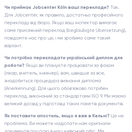
Чи приймає Jobcenter Köln ваші переклади?
Так.
Для Jobcenter, як правило, достатньо професійного
перекладу від бюро. Якщо ваш інспектор вимагає
саме присяжний переклад (beglaubigte Übersetzung),
повідомте нас про це, і ми зробимо саме такий
варіант.
Чи потрібно перекладати український диплом для
роботи?
Якщо ви плануєте працювати за фахом
(лікар, вчитель, інженер), вам, швидше за все,
знадобиться процедура визнання диплома
(Anerkennung). Для цього обов'язково потрібен
переклад, виконаний за стандартами ISO 9. Ми маємо
великий досвід у підготовці таких пакетів документів.
Як поставити апостиль, якщо я вже в Кельні?
Це не
проблема. Ви можете надіслати нам оригінали
документів поштою в наш київський офіс. Ми