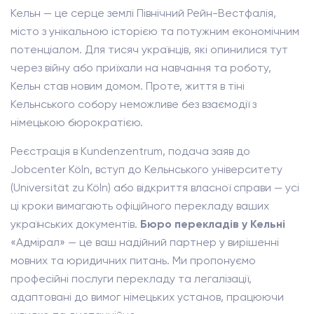
Кельн — це серце землі Північний Рейн-Вестфалія,
місто з унікальною історією та потужним економічним
потенціалом. Для тисяч українців, які опинилися тут
через війну або приїхали на навчання та роботу,
Кельн став новим домом. Проте, життя в тіні
Кельнського собору неможливе без взаємодії з
німецькою бюрократією.
Реєстрація в Kundenzentrum, подача заяв до
Jobcenter Köln, вступ до Кельнського університету
(Universität zu Köln) або відкриття власної справи — усі
ці кроки вимагають офіційного перекладу ваших
українських документів.
Бюро перекладів у Кельні
«Адмірал» — це ваш надійний партнер у вирішенні
мовних та юридичних питань. Ми пропонуємо
професійні послуги перекладу та легалізації,
адаптовані до вимог німецьких установ, працюючи