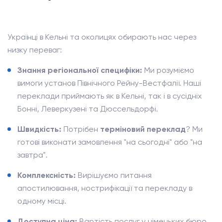
Українці в Кельні та околицях обирають нас через
низку переваг:
Знання регіональної специфіки:
Ми розуміємо
вимоги установ Північного Рейну-Вестфалії. Наші
переклади приймають як в Кельні, так і в сусідніх
Бонні, Леверкузені та Дюссельдорфі.
Швидкість:
Потрібен
терміновий переклад
? Ми
готові виконати замовлення "на сьогодні" або "на
завтра".
Комплексність:
Вирішуємо питання
апостилювання, нострифікації та перекладу в
одному місці.
Доступна ціна:
Вартість послуг у німецьких бюро