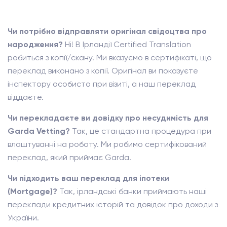
Чи потрібно відправляти оригінал свідоцтва про
народження?
Ні! В Ірландії Certified Translation
робиться з копії/скану. Ми вказуємо в сертифікаті, що
переклад виконано з копії. Оригінал ви показуєте
інспектору особисто при візиті, а наш переклад
віддаєте.
Чи перекладаєте ви довідку про несудимість для
Garda Vetting?
Так, це стандартна процедура при
влаштуванні на роботу. Ми робимо сертифікований
переклад, який приймає Garda.
Чи підходить ваш переклад для іпотеки
(Mortgage)?
Так, ірландські банки приймають наші
переклади кредитних історій та довідок про доходи з
України.