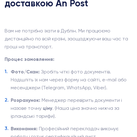
доставкою An Post
Вам не потрібно їхати в Дублін. Ми працюємо
дистанційно по всій країні, заощаджуючи ваш час та
гроші на транспорт.
Процес замовлення:
Фото/Скан:
Зробіть чіткі фото документів.
Надішліть їх нам через форму на сайті, e-mail або
месенджери (Telegram, WhatsApp, Viber).
Розрахунок:
Менеджер перевірить документи і
назове точну
ціну
. (Наша ціна значно нижча за
ірландські тарифи).
Виконання:
Професійний перекладач виконує
роботу і готує сертифікаційний лист.