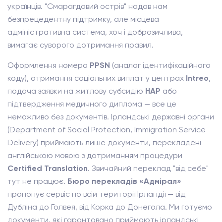
українців. "Смарагдовий острів" надав нам
безпрецедентну підтримку, але місцева
адміністративна система, хоч і доброзичлива,
вимагає суворого дотримання правил.
Оформлення номера
PPSN
(аналог ідентифікаційного
коду), отримання соціальних виплат у центрах
Intreo
,
подача заявки на житлову субсидію
HAP
або
підтвердження медичного диплома — все це
неможливо без документів. Ірландські державні органи
(Department of Social Protection, Immigration Service
Delivery) приймають лише документи, перекладені
англійською мовою з дотриманням процедури
Certified Translation
. Звичайний переклад "від себе"
тут не працює.
Бюро перекладів «Адмірал»
пропонує сервіс по всій території Ірландії — від
Дубліна до Голвея, від Корка до Донегола. Ми готуємо
документи, які гарантовано приймають ірландські