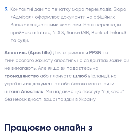
Контактні дані та печатку бюро перекладів. Бюро
«Адмірал» оформлює документи на офіційних
бланках згідно з цими вимогами. Наші переклади
приймають Intreo, NDLS, банки (AIB, Bank of Ireland)
та суди.
Апостиль (Apostille)
Для отримання
PPSN
та
тимчасового захисту апостиль на свідоцтвах зазвичай
не вимагають. Але якщо ви подаєтесь на
громадянство
або плануєте
шлюб
в Ірландії, на
українських документах обов'язково має стояти
штамп
Апостиль
. Ми надаємо цю послугу "під ключ"
без необхідності вашої поїздки в Україну.
Працюємо онлайн з