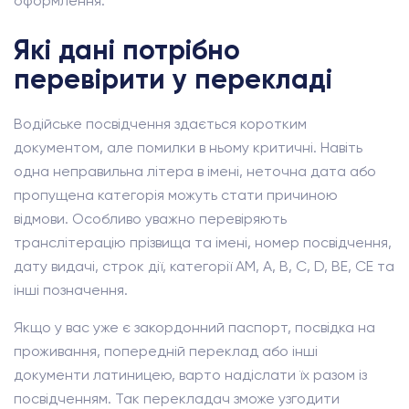
оформлення.
Які дані потрібно
перевірити у перекладі
Водійське посвідчення здається коротким
документом, але помилки в ньому критичні. Навіть
одна неправильна літера в імені, неточна дата або
пропущена категорія можуть стати причиною
відмови. Особливо уважно перевіряють
транслітерацію прізвища та імені, номер посвідчення,
дату видачі, строк дії, категорії AM, A, B, C, D, BE, CE та
інші позначення.
Якщо у вас уже є закордонний паспорт, посвідка на
проживання, попередній переклад або інші
документи латиницею, варто надіслати їх разом із
посвідченням. Так перекладач зможе узгодити