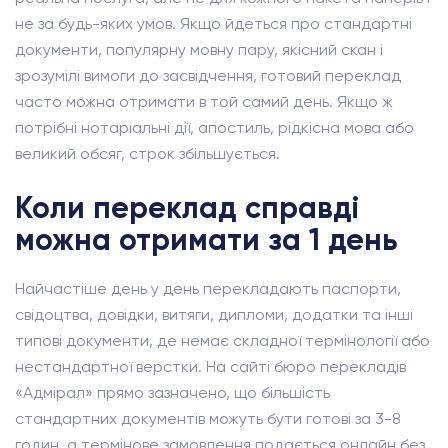
не за будь-яких умов. Якщо йдеться про стандартні
документи, популярну мовну пару, якісний скан і
зрозумілі вимоги до засвідчення, готовий переклад
часто можна отримати в той самий день. Якщо ж
потрібні нотаріальні дії, апостиль, рідкісна мова або
великий обсяг, строк збільшується.
Коли переклад справді
можна отримати за 1 день
Найчастіше день у день перекладають паспорти,
свідоцтва, довідки, витяги, дипломи, додатки та інші
типові документи, де немає складної термінології або
нестандартної верстки. На сайті бюро перекладів
«Адмірал» прямо зазначено, що більшість
стандартних документів можуть бути готові за 3-8
годин, а термінове замовлення подається онлайн без