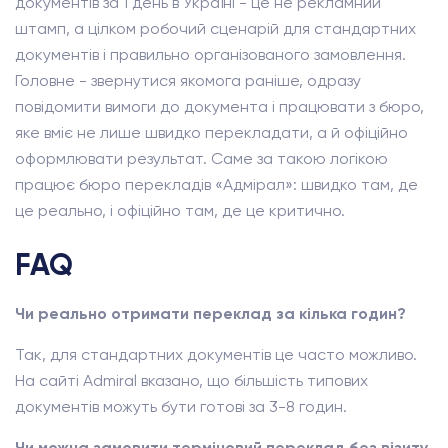
документів за 1 день в Україні - це не рекламний
штамп, а цілком робочий сценарій для стандартних
документів і правильно організованого замовлення.
Головне - звернутися якомога раніше, одразу
повідомити вимоги до документа і працювати з бюро,
яке вміє не лише швидко перекладати, а й офіційно
оформлювати результат. Саме за такою логікою
працює бюро перекладів «Адмірал»: швидко там, де
це реально, і офіційно там, де це критично.
FAQ
Чи реально отримати переклад за кілька годин?
Так, для стандартних документів це часто можливо.
На сайті Admiral вказано, що більшість типових
документів можуть бути готові за 3-8 годин.
Чи можна замовити терміновий переклад без візиту