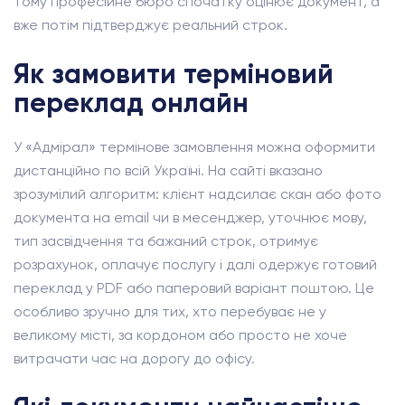
тому професійне бюро спочатку оцінює документ, а
вже потім підтверджує реальний строк.
Як замовити терміновий
переклад онлайн
У «Адмірал» термінове замовлення можна оформити
дистанційно по всій Україні. На сайті вказано
зрозумілий алгоритм: клієнт надсилає скан або фото
документа на email чи в месенджер, уточнює мову,
тип засвідчення та бажаний строк, отримує
розрахунок, оплачує послугу і далі одержує готовий
переклад у PDF або паперовий варіант поштою. Це
особливо зручно для тих, хто перебуває не у
великому місті, за кордоном або просто не хоче
витрачати час на дорогу до офісу.