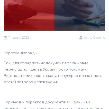
11 травня 2026 г.
Ірина Сусліна
Коротка відповідь
Так, для стандартних документів терміновий
переклад за 1 день в Україні часто можливий.
Вирішальними є якість скану, популярна мовна пара,
обсяг і потреба у засвідченні.
Терміновий переклад документів за 1 день - це
реальна послуга, але не для кожного пакета паперів і