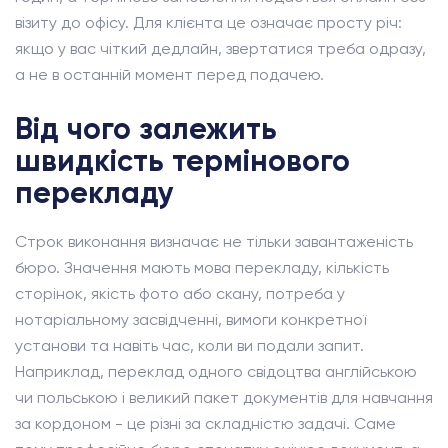
візиту до офісу. Для клієнта це означає просту річ:
якщо у вас чіткий дедлайн, звертатися треба одразу,
а не в останній момент перед подачею.
Від чого залежить
швидкість термінового
перекладу
Строк виконання визначає не тільки завантаженість
бюро. Значення мають мова перекладу, кількість
сторінок, якість фото або скану, потреба у
нотаріальному засвідченні, вимоги конкретної
установи та навіть час, коли ви подали запит.
Наприклад, переклад одного свідоцтва англійською
чи польською і великий пакет документів для навчання
за кордоном - це різні за складністю задачі. Саме