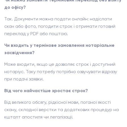
до офісу?
Так. Документи можна подати онлайн: надіслати
скан або фото, погодити строк і отримати готовий
переклад у PDF або поштою.
Чи входить у термінове замовлення нотаріальне
засвідчення?
Може входити, якщо це дозволяє строк і доступний
нотаріус. Таку потребу потрібно озвучувати відразу
при подачі заявки.
Від чого найчастіше зростає строк?
Від великого обсягу, рідкісної мови, поганої якості
скану, складної верстки та додаткових процедур на
кшталт апостиля чи легалізації.