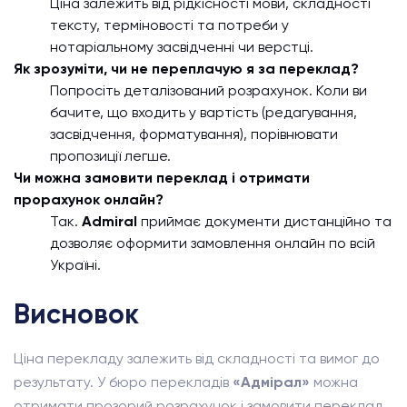
Ціна залежить від рідкісності мови, складності
тексту, терміновості та потреби у
нотаріальному засвідченні чи верстці.
Як зрозуміти, чи не переплачую я за переклад?
Попросіть деталізований розрахунок. Коли ви
бачите, що входить у вартість (редагування,
засвідчення, форматування), порівнювати
пропозиції легше.
Чи можна замовити переклад і отримати
прорахунок онлайн?
Так.
Admiral
приймає документи дистанційно та
дозволяє оформити замовлення онлайн по всій
Україні.
Висновок
Ціна перекладу залежить від складності та вимог до
результату. У бюро перекладів
«Адмірал»
можна
отримати прозорий розрахунок і замовити переклад