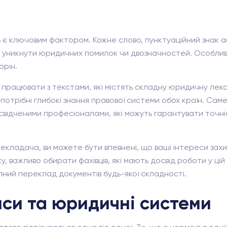
 є ключовим фактором. Кожне слово, пунктуаційний знак 
 уникнути юридичних помилок чи двозначностей. Особливо 
орін.
рацювати з текстами, які містять складну юридичну лекси
потрібні глибокі знання правової системи обох країн. Са
свідченими професіоналами, які можуть гарантувати точніст
ладача, ви можете бути впевнені, що ваші інтереси захи
, важливо обирати фахівців, які мають досвід роботи у ці
упний переклад документів будь-якої складності.
нси та юридичні системи