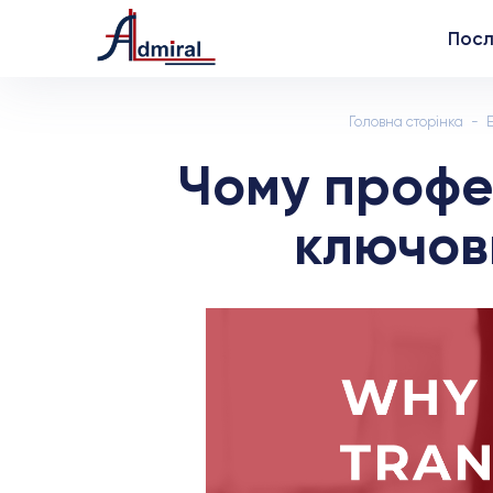
Посл
Головна сторінка
Чому профе
ключов