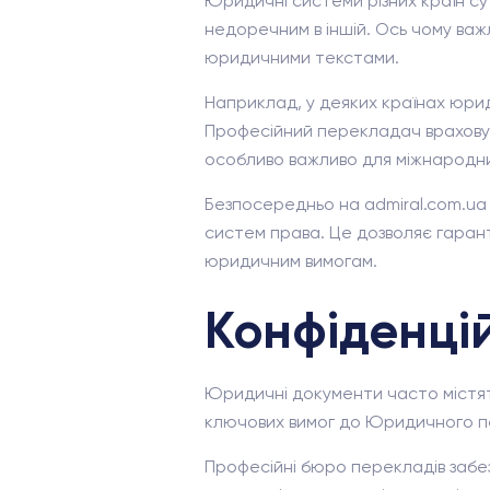
Юридичні системи різних країн сут
недоречним в іншій. Ось чому важл
юридичними текстами.
Наприклад, у деяких країнах юрид
Професійний перекладач враховує 
особливо важливо для міжнародни
Безпосередньо на admiral.com.ua в
систем права. Це дозволяє гарант
юридичним вимогам.
Конфіденцій
Юридичні документи часто містять
ключових вимог до Юридичного пе
Професійні бюро перекладів забезп