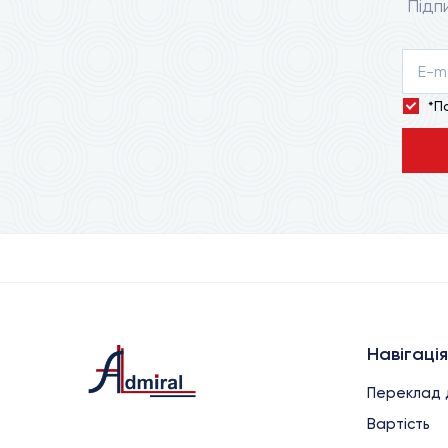
Підп
*П
Навігація
Переклад 
Вартість