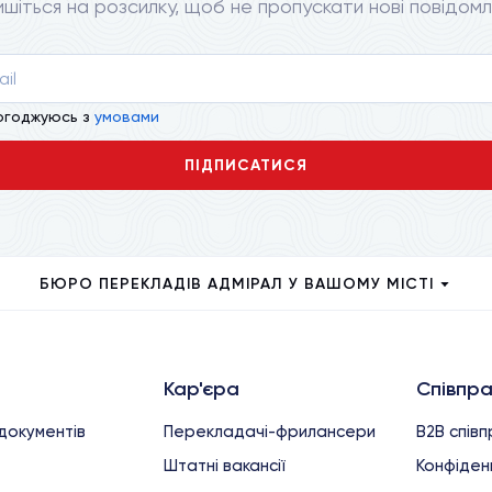
ишіться на розсилку, щоб не пропускати нові повідомл
огоджуюсь з
умовами
ПІДПИСАТИСЯ
БЮРО ПЕРЕКЛАДІВ АДМІРАЛ У ВАШОМУ МІСТІ
Кар'єра
Співпр
документів
Перекладачі-фрилансери
B2B спів
Штатні вакансії
Конфіденц