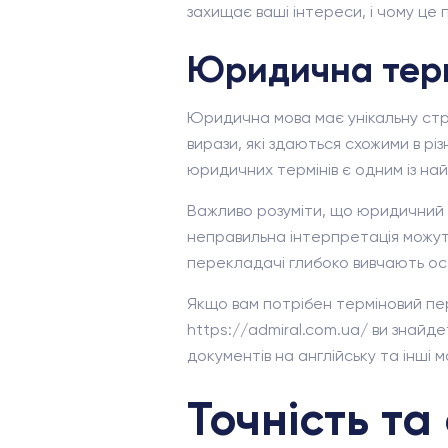
захищає ваші інтереси, і чому це 
Юридична терм
Юридична мова має унікальну стру
вирази, які здаються схожими в р
юридичних термінів є одним із най
Важливо розуміти, що юридичний т
неправильна інтерпретація можуть
перекладачі глибоко вивчають ос
Якщо вам потрібен терміновий пер
https://admiral.com.ua/ ви знайд
документів на англійську та інші м
Точність та