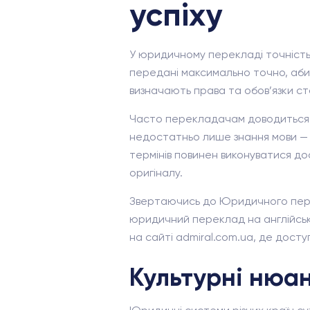
успіху
У юридичному перекладі точність
передані максимально точно, аби
визначають права та обов’язки ст
Часто перекладачам доводиться п
недостатньо лише знання мови — 
термінів повинен виконуватися до
оригіналу.
Звертаючись до Юридичного перек
юридичний переклад на англійську
на сайті admiral.com.ua, де дост
Культурні нюа