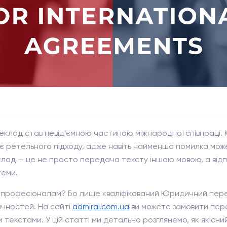
реклад став невід'ємною частиною міжнародної співпраці. 
ає ретельного підходу, адже навіть найменша помилка мож
лад — це не просто передача тексту іншою мовою, а від
теми.
у професіоналам? Бо лише кваліфікований Юридичний пе
чностей. На сайті
admiral.com.ua
ви можете замовити пере
текстами. У цій статті ми детально розглянемо, як якісн