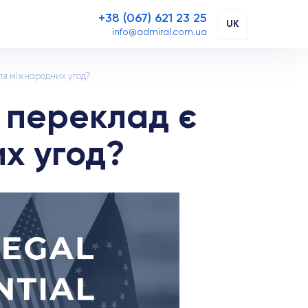
+38 (067) 621 23 25
UK
info@admiral.com.ua
я міжнародних угод?
 переклад є
х угод?