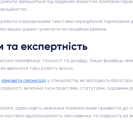
кументи залишаться під надійним захистом. Компанія гаран
енційністю.
до роботи з юридичними текстами передбачає підписання 
ку ваших даних і уникнути потенційних ризиків.
 та експертність
кої кваліфікації, точності та досвіду. Лише фахівець, як
ен виконати таку роботу якісно.
е
замовити переклад
у спеціалістів, які володіють багаторі
складності, включно з контрактами, статутами, судовими
ології, адже навіть незначна помилка може призвести до 
 постійно вдосконалюють свої навички та слідкують за з