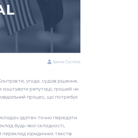
Ірина Сусліна
Контракти, угоди, судові рішення,
е коштувати репутації, грошей чи
повідальний процес, що потребує
рекладач здатен точно передати
клад будь-якої складності,
ий переклад юридичних текстів