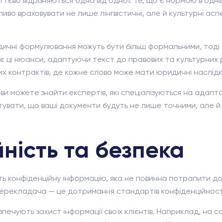
тєво відрізняються одна від одної. Те, що є нормою в одн
иво враховувати не лише лінгвістичні, але й культурні ас
ичні формулювання можуть бути більш формальними, тоді я
ці нюанси, адаптуючи текст до правових та культурних ре
х контрактів, де кожне слово може мати юридичні наслідк
и можете знайти експертів, які спеціалізуються на адапта
увати, що ваші документи будуть не лише точними, але й 
ність та безпека
 конфіденційну інформацію, яка не повинна потрапити до 
рекладача — це дотримання стандартів конфіденційності
ечують захист інформації своїх клієнтів. Наприклад, на са