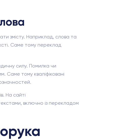
слова
ати змісту. Наприклад, слова та
ексті. Саме тому переклад
идичну силу. Помилка чи
м. Саме тому кваліфіковані
означностей.
в. На сайті
 текстами, включно із перекладом
порука