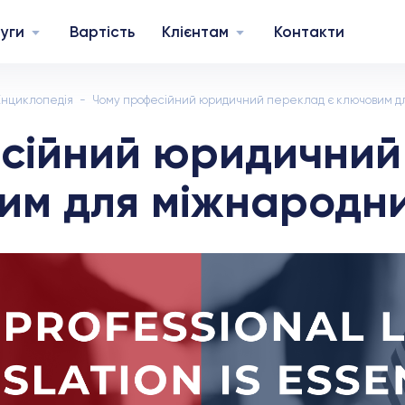
уги
Вартість
Клієнтам
Контакти
Енциклопедія
Чому професійний юридичний переклад є ключовим дл
сійний юридичний
им для міжнародни