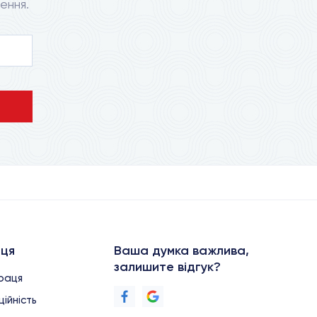
ення.
аця
Ваша думка важлива,
залишите відгук?
праця
ійність