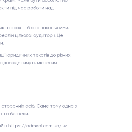
ій країні, може бути абсолютно
пекти під час роботи над
к в інших — більш лаконічними.
алій цільової аудиторії. Це
и.
ції юридичних текстів до різних
відповідатимуть місцевим
сторонніх осіб. Саме тому одна з
 та безпеки.
йті https://admiral.com.ua/ ви