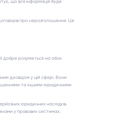
тує, що вся інформація буде
договорів про нерозголошення. Це
ий добре розуміється на обох
чним досвідом у цій сфері. Вони
 рішеннями та іншими юридичними
серйозних юридичних наслідків.
мінами у правових системах.