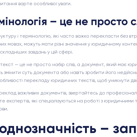
питання варте особливої уваги.
інологія – це не просто 
ктуру і термінологію, які часто важко перекласти без втр
ізних мовах, можуть мати різні значення у юридичному конт
складніших завдань у цій сфері.
екст — це не просто набір слів, а документ, який має юр
 змінити суть документа або навіть зробити його недійсни
обливості перекладу юридичних текстів, щоб уникнути дв
еклад важливих документів, звертайтесь до професіоналі
ете експертів, які спеціалізуються на роботі з юридичними
ови.
 однозначність – за