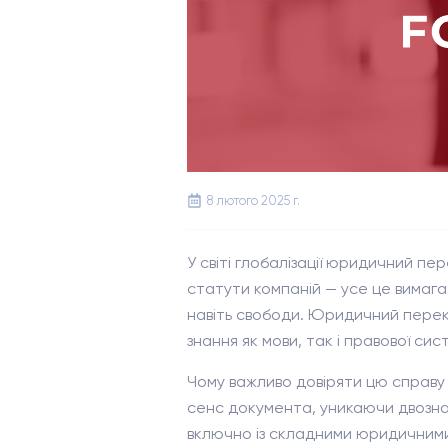
8 лютого 2025 г.
У світі глобалізації юридичний пе
статути компаній — усе це вимаг
навіть свободи. Юридичний перек
знання як мови, так і правової сис
Чому важливо довіряти цю справ
сенс документа, уникаючи двозна
включно із складними юридичними 