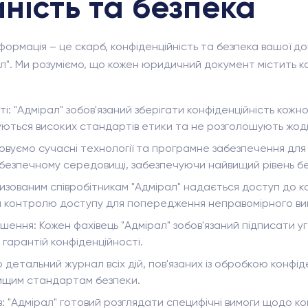
ність та безпека
інформація – це скарб, конфіденційність та безпека вашої
л". Ми розуміємо, що кожен юридичний документ містить ко
: "Адмірал" зобов'язаний зберігати конфіденційність кожн
уються високих стандартів етики та не розголошують жодно
овуємо сучасні технології та програмне забезпечення для 
безпечному середовищі, забезпечуючи найвищий рівень бе
зованим співробітникам "Адмірал" надається доступ до кон
 контролю доступу для попередження неправомірного ви
шення: Кожен фахівець "Адмірал" зобов'язаний підписати 
гарантій конфіденційності.
 детальний журнал всіх дій, пов'язаних із обробкою конфід
вищим стандартам безпеки.
тів: "Адмірал" готовий розглядати специфічні вимоги щодо к