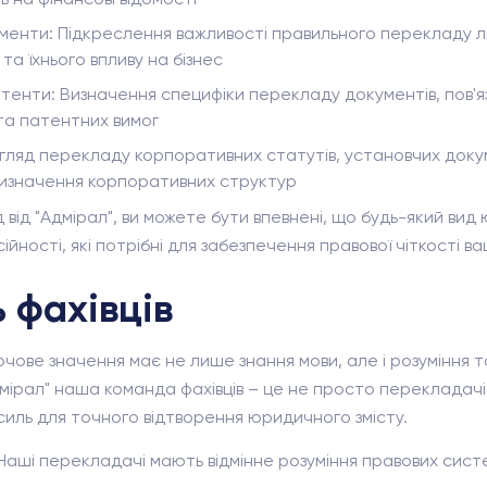
кументи: Підкреслення важливості правильного перекладу л
 та їхнього впливу на бізнес
атенти: Визначення специфіки перекладу документів, пов'я
 та патентних вимог
ляд перекладу корпоративних статутів, установчих докум
визначення корпоративних структур
ід "Адмірал", ви можете бути впевнені, що будь-який ви
ійності, які потрібні для забезпечення правової чіткості ва
 фахівців
чове значення має не лише знання мови, але і розуміння т
мірал" наша команда фахівців – це не просто перекладачі, 
силь для точного відтворення юридичного змісту.
 Наші перекладачі мають відмінне розуміння правових сист