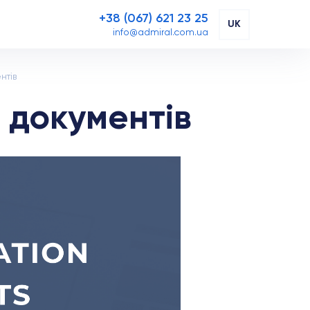
+38 (067) 621 23 25
UK
info@admiral.com.ua
нтів
 документів