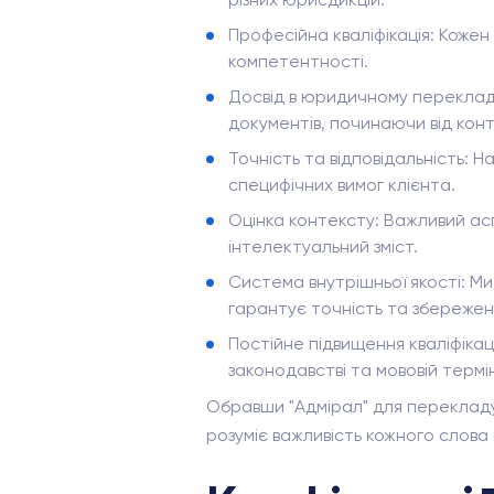
Професійна кваліфікація: Кожен 
компетентності.
Досвід в юридичному перекладі
документів, починаючи від кон
Точність та відповідальність:
специфічних вимог клієнта.
Оцінка контексту: Важливий ас
інтелектуальний зміст.
Система внутрішньої якості: М
гарантує точність та збережен
Постійне підвищення кваліфікац
законодавстві та мововій термін
Обравши "Адмірал" для перекладу
розуміє важливість кожного слова