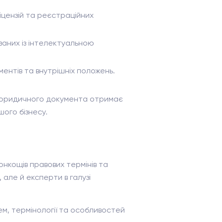
іцензій та реєстраційних
заних із інтелектуальною
ентів та внутрішніх положень.
д юридичного документа отримає
шого бізнесу.
онкощів правових термінів та
але й експерти в галузі
ем, термінології та особливостей