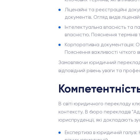
Ліцензійні та реєстраційні до
документів. Огляд видів ліцензій
Інтелектуальна власність та п
власністю. Пояснення термінів
Корпоративна документація: Ог
Пояснення важливості чіткого 
Замовляючи юридичний переклад в
відповідний рівень уваги та профес
Компетентність
В світі юридичного перекладу клю
контексту. В бюро перекладів "Ад
юриспруденції, які докладають зу
Експертиза в юридичній галузі:
різних юрисдикцій.