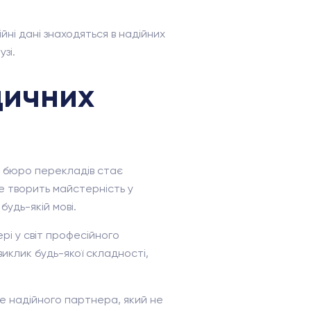
ійні дані знаходяться в надійних
зі.
дичних
го бюро перекладів стає
е творить майстерність у
удь-якій мові.
рі у світ професійного
иклик будь-якої складності,
е надійного партнера, який не