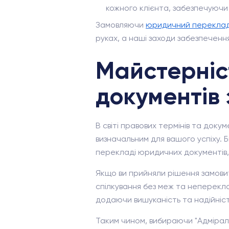
кожного клієнта, забезпечуючи 
Замовляючи
юридичний перекла
руках, а наші заходи забезпеченн
Майстерніс
документів 
В світі правових термінів та доку
визначальним для вашого успіху. 
перекладі юридичних документів, 
Якщо ви прийняли рішення замовит
спілкування без меж та неперекл
додаючи вишуканість та надійніс
Таким чином, вибираючи "Адмірал