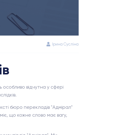
Ірина Сусліна
ів
ть особливо відчутна у сфері
лідків.
ксті бюро перекладів "Адмірал"
міє, що кожне слово має вагу,