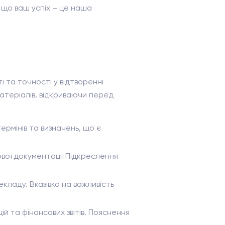
 що ваш успіх – це наша
і та точності у відтворенні
матеріалів, відкриваючи перед
ермінів та визначень, що є
вої документації Підкреслення
екладу. Вказівка на важливість
й та фінансових звітів. Пояснення