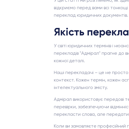
У цій статті ми розглянемо, як з
відкриємо перед вами всі тонкощі
переклад юридичних документів.
Якість перекл
У світі юридичних термінів і нюан
перекладів "Адмірал" прагне до в
кожної деталі.
Наші перекладачі – це не просто н
контекст. Кожен термін, кожен ас
інтелектуального змісту.
Адмірал використовує передові те
перевірки, забезпечуючи відмінніс
перекласти слова, але передати ю
Коли ви замовляєте професійний п