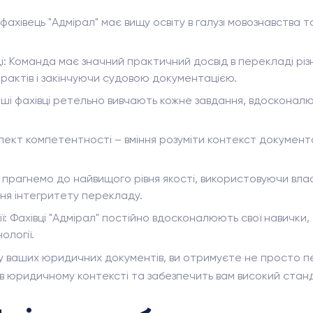
фахівець "Адмірал" має вищу освіту в галузі мовознавства т
: Команда має значний практичний досвід в перекладі рі
трактів і закінчуючи судовою документацією.
 Наші фахівці ретельно вивчають кожне завдання, вдоскона
пект компетентності – вміння розуміти контекст докумен
и прагнемо до найвищого рівня якості, використовуючи вла
ня інтегритету перекладу.
ії: Фахівці "Адмірал" постійно вдосконалюють свої навички
ології.
 ваших юридичних документів, ви отримуєте не просто п
 в юридичному контексті та забезпечить вам високий станд