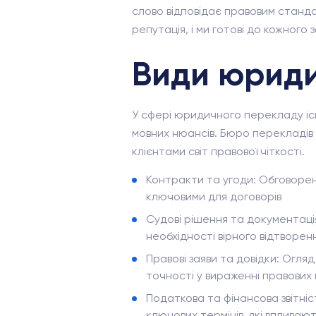
слово відповідає правовим станда
репутація, і ми готові до кожного
Види юриди
У сфері юридичного перекладу існу
мовних нюансів. Бюро перекладів 
клієнтами світ правової чіткості.
Контракти та угоди: Обговоренн
ключовими для договорів
Судові рішення та документаці
необхідності вірного відтворен
Правові заяви та довідки: Огляд
точності у вираженні правових 
Податкова та фінансова звітніс
ключових термінів, які впливают