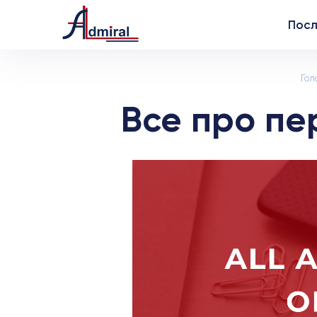
Посл
Гол
Все про пе