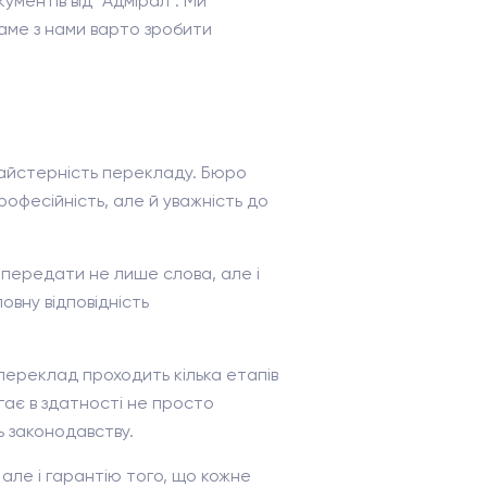
ментів від "Адмірал". Ми
саме з нами варто зробити
 майстерність перекладу. Бюро
офесійність, але й уважність до
о передати не лише слова, але і
овну відповідність
переклад проходить кілька етапів
ягає в здатності не просто
ь законодавству.
але і гарантію того, що кожне