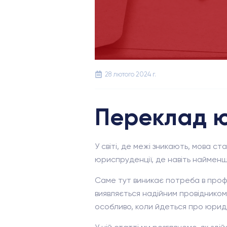
28 лютого 2024 г.
Переклад ю
У світі, де межі зникають, мова с
юриспруденції, де навіть найменш
Саме тут виникає потреба в профе
виявляється надійним провідником 
особливо, коли йдеться про юрид