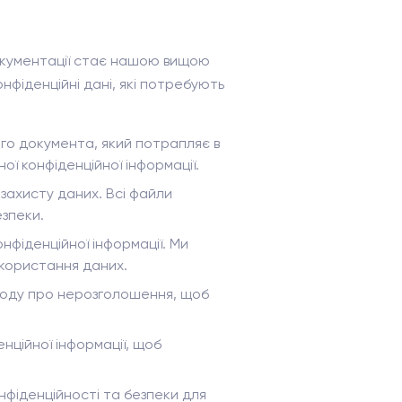
 документації стає нашою вищою
нфіденційні дані, які потребують
ого документа, який потрапляє в
ї конфіденційної інформації.
захисту даних. Всі файли
зпеки.
фіденційної інформації. Ми
користання даних.
угоду про нерозголошення, щоб
енційної інформації, щоб
онфіденційності та безпеки для