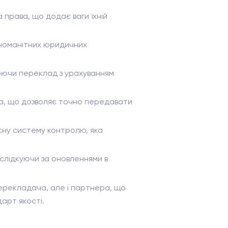
а права, що додає ваги їхній
зноманітних юридичних
люючи переклад з урахуванням
та, що дозволяє точно передавати
сну систему контролю, яка
, слідкуючи за оновленнями в
ерекладача, але і партнера, що
арт якості.