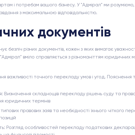
ртам і потребам вашого бізнесу. У "Адмірал" ми розуміємо,
 завдання з максимальною відповідальністю.
чних документів
є безліч різних документів, кожен з яких вимагає уважност
"Адмірал" вміло справляється з різноманіттям юридичних 
я важливості точного перекладу умов і угод. Пояснення т
я: Визначення складнощів перекладу рішень суду та право
ня юридичних термінів
 типових правових заяв та необхідності їхнього чіткого пер
позицій
ть: Розгляд особливостей перекладу податкових деклараці
ь на фінансові відомості