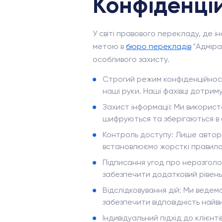
Конфіденцій
У світі правового перекладу, де 
метою в
бюро перекладів
"Адміра
особливого захисту.
Строгий режим конфіденційності
наші руки. Наші фахівці дотрим
Захист інформації: Ми використ
шифруються та зберігаються в 
Контроль доступу: Лише автори
встановлюємо жорсткі правила
Підписання угод про нерозголо
забезпечити додатковий рівень 
Відслідковування дій: Ми ведемо
забезпечити відповідність най
Індивідуальний підхід до клієн