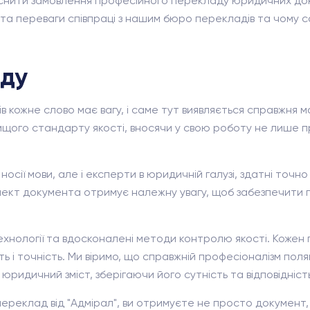
дійснити замовлення професійного перекладу юридичних доку
 та переваги співпраці з нашим бюро перекладів та чому 
аду
сів кожне слово має вагу, і саме тут виявляється справжня
ищого стандарту якості, вносячи у свою роботу не лише пр
осії мови, але і експерти в юридичній галузі, здатні точн
пект документа отримує належну увагу, щоб забезпечити п
хнології та вдосконалені методи контролю якості. Кожен 
ть і точність. Ми віримо, що справжній професіоналізм пол
ридичний зміст, зберігаючи його сутність та відповідніст
ереклад від "Адмірал", ви отримуєте не просто документ, 