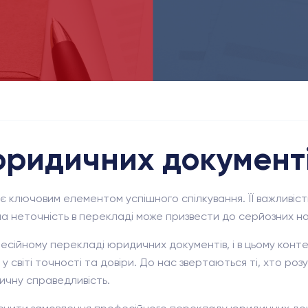
ридичних документ
тає ключовим елементом успішного спілкування. ЇЇ важливіс
а неточність в перекладі може призвести до серйозних нас
сійному перекладі юридичних документів, і в цьому конте
у світі точності та довіри. До нас звертаються ті, хто розу
ичну справедливість.