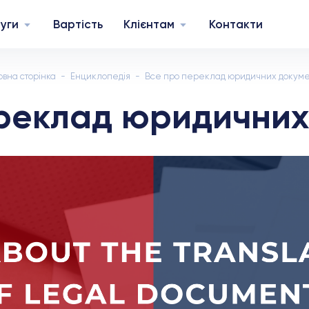
уги
Вартість
Клієнтам
Контакти
овна сторінка
Енциклопедія
Все про переклад юридичних докуме
реклад юридичних