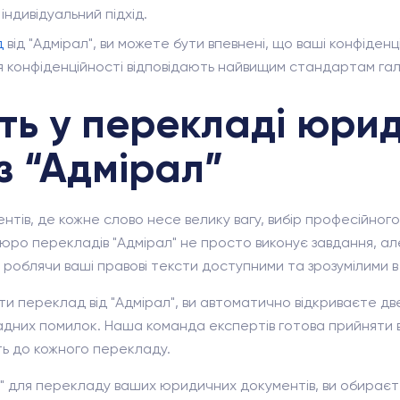
індивідуальний підхід.
д
від "Адмірал", ви можете бути впевнені, що ваші конфіденц
я конфіденційності відповідають найвищим стандартам галу
ть у перекладі юри
з “Адмірал”
ментів, де кожне слово несе велику вагу, вибір професійно
Бюро перекладів "Адмірал" не просто виконує завдання, ал
роблячи ваші правові тексти доступними та зрозумілими в б
и переклад від "Адмірал", ви автоматично відкриваєте две
адних помилок. Наша команда експертів готова прийняти в
ть до кожного перекладу.
" для перекладу ваших юридичних документів, ви обираєт