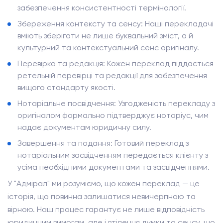
забезпечення консистентності термінології.
Збереження контексту та сенсу: Наші перекладачі
вміють зберігати не лише буквальний зміст, а й
культурний та контекстуальний сенс оригіналу.
Перевірка та редакція: Кожен переклад піддається
ретельній перевірці та редакції для забезпечення
вищого стандарту якості.
Нотаріальне посвідчення: Узгодженість перекладу з
оригіналом формально підтверджує нотаріус, чим
надає документам юридичну силу.
Завершення та подання: Готовий переклад з
нотаріальним засвідченням передається клієнту з
усіма необхідними документами та засвідченнями.
У "Адмірал" ми розуміємо, що кожен переклад — це
історія, що повинна залишатися невичерпною та
вірною. Наш процес гарантує не лише відповідність
юридичним вимогам, але і втілення думки та сенсу, що