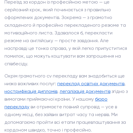
Переїзд за кордон із професійною метою — це
серйозний крок, який починається з правильно
оформлених документів. Зокрема — з грамотно
складеного й професійно перекладеного резюме та
мотиваційного листа. Здавалося б, перекласти
резюме на англійську — просте завдання. Але
насправді це тонка справа, у якій легко припуститися
помилок, що можуть коштувати вам запрошення на
співбесіду.
Окрім грамотного cv перекладу вам знадобиться ще
низка важливих послуг:
переклад освітніх документів
,
нострифікація дипломів
,
легалізація документів
згідно з
вимогами приймаючої країни. У нашому
бюро
перекладу
ви отримаєте повний супровід — усе в
одному місці, без зайвих витрат часу та нервів. Ми
допомагаємо пройти всі етапи працевлаштування за
кордоном швидко, точно і професійно.