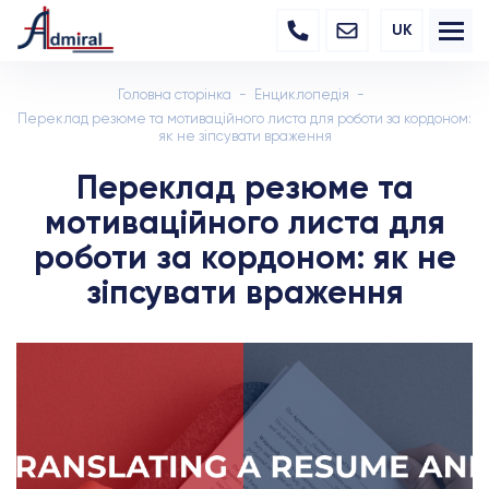
UK
Головна сторінка
Енциклопедія
Переклад резюме та мотиваційного листа для роботи за кордоном:
як не зіпсувати враження
Переклад резюме та
мотиваційного листа для
роботи за кордоном: як не
зіпсувати враження