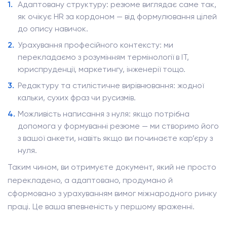
Адаптовану структуру: резюме виглядає саме так,
як очікує HR за кордоном — від формулювання цілей
до опису навичок.
Урахування професійного контексту: ми
перекладаємо з розумінням термінології в IT,
юриспруденції, маркетингу, інженерії тощо.
Редактуру та стилістичне вирівнювання: жодної
кальки, сухих фраз чи русизмів.
Можливість написання з нуля: якщо потрібна
допомога у формуванні резюме — ми створимо його
з вашої анкети, навіть якщо ви починаєте кар’єру з
нуля.
Таким чином, ви отримуєте документ, який не просто
перекладено, а адаптовано, продумано й
сформовано з урахуванням вимог міжнародного ринку
праці. Це ваша впевненість у першому враженні.