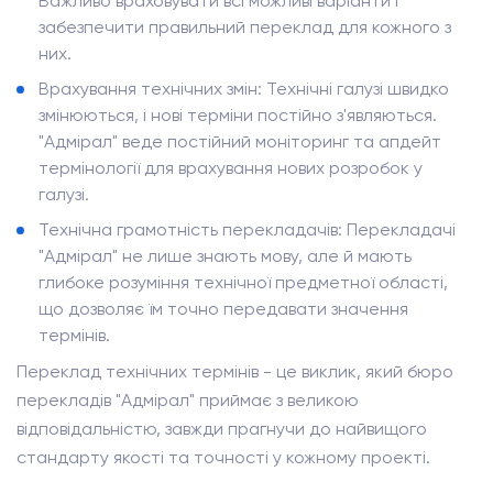
Важливо враховувати всі можливі варіанти і
забезпечити правильний переклад для кожного з
них.
Врахування технічних змін: Технічні галузі швидко
змінюються, і нові терміни постійно з'являються.
"Адмірал" веде постійний моніторинг та апдейт
термінології для врахування нових розробок у
галузі.
Технічна грамотність перекладачів: Перекладачі
"Адмірал" не лише знають мову, але й мають
глибоке розуміння технічної предметної області,
що дозволяє їм точно передавати значення
термінів.
Переклад технічних термінів - це виклик, який бюро
перекладів "Адмірал" приймає з великою
відповідальністю, завжди прагнучи до найвищого
стандарту якості та точності у кожному проекті.