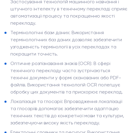
Застосування технологій машинного навчання і
штучного інтелекту в технічному перекладі сприяє
автоматизації процесу та покращенню якості
перекладу.
Термінологічні бази даних: Використання
термінологічних баз даних дозволяє забезпечити
узгодженість термінології в усіх перекладах та
покращити точність.
Оптичне розпізнавання знаків (OCR): В сфері
технічного перекладу часто зустрічаються
технічні документи у формі сканованих або PDF-
файлів. Використання технологій OCR полегшує
обробку цих документів та прискорює переклад.
Локалізація та глосарії: Впровадження локалізації
та глосаріїв допомагає забезпечити адаптацію
технічних текстів до конкретної мови та культури,
забезпечуючи високу якість перекладу.
Електронні словники та ресурси: Використання