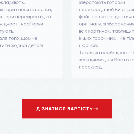
екладають,
зверстають готовий
ктори вносять правки,
переклад, щоб Ви отри
ктори перевіряють, за
файл повністю ідентич
хідності, носії мови
оригіналу, зі збереженн
тують.
всіх картинок, таблиць 
для того, щоб не
інших графічних, і не тіл
тити жодної деталі
нюансів.
Також, за необхідності, 
засвідчимо для Вас гот
переклад
ДІЗНАТИСЯ ВАРТІСТЬ