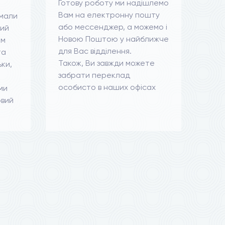
Готову роботу ми надішлемо
Вам на електронну пошту
мали
або мессенджер, а можемо і
ний
Новою Поштою у найближче
ям
для Вас відділення.
та
Також, Ви завжди можете
ьки,
забрати переклад
особисто в наших офісах
ми
овий