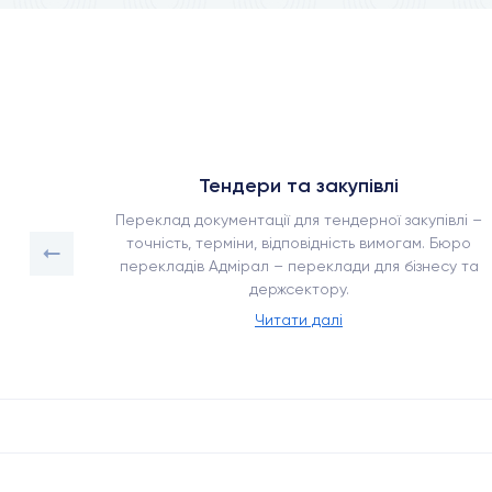
ни»
Тендери та закупівлі
єкту
Переклад документації для тендерної закупівлі –
складна
точність, терміни, відповідність вимогам. Бюро
ладів
перекладів Адмірал – переклади для бізнесу та
ентів.
держсектору.
Читати далі