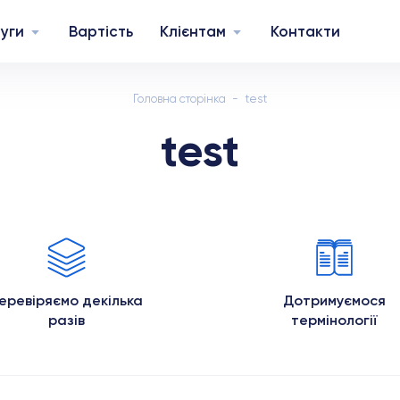
уги
Вартість
Клієнтам
Контакти
Головна сторінка
test
test
еревіряємо декілька
Дотримуємося
разів
термінології