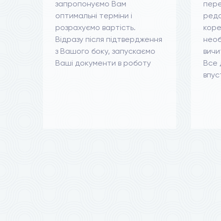
запропонуємо Вам
пер
оптимальні терміни і
реда
розрахуємо вартість.
коре
Відразу після підтвердження
необ
з Вашого боку, запускаємо
вичи
Ваші документи в роботу
Все 
впус