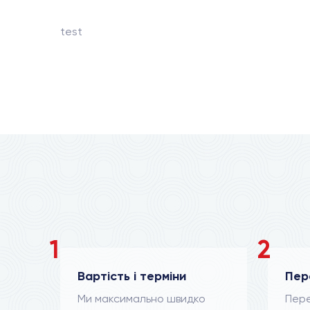
test
1
2
Вартість і терміни
Пер
Ми максимально швидко
Пере