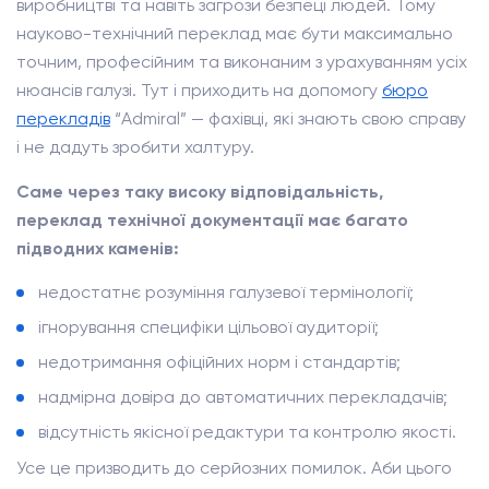
виробництві та навіть загрози безпеці людей. Тому
науково-технічний переклад має бути максимально
точним, професійним та виконаним з урахуванням усіх
нюансів галузі. Тут і приходить на допомогу
бюро
перекладів
“Admiral” — фахівці, які знають свою справу
і не дадуть зробити халтуру.
Саме через таку високу відповідальність,
переклад технічної документації має багато
підводних каменів:
недостатнє розуміння галузевої термінології;
ігнорування специфіки цільової аудиторії;
недотримання офіційних норм і стандартів;
надмірна довіра до автоматичних перекладачів;
відсутність якісної редактури та контролю якості.
Усе це призводить до серйозних помилок. Аби цього