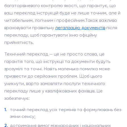
багаторівневого контролю якості, що гарантує, що
ваш переклад інструкцій буде не лише точним, але й
читабельним, логічним і професійним.Також важливо
враховувати правильну
легалізацію документів
після
перекладу, щоб гарантувати їхню офіційну
прийнятність.
Технічний переклад — це не просто слова, це
гарантія того, що інструкції та документи будуть
зрозумілі та точні. Навіть маленька помилка може
призвести до серйозних проблем. Щоб цього
уникнути, варто замовляти послуги технічного
перекладу лише у кваліфікованих фахівців. Це
забезпечує:
точний переклад усіх термінів та формулювань без
зміни сенсу;
дотримання вимог міжнародних і національних