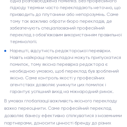
одна розповсюджена помилка. Без професійного
підходу терміни часто перекладають неточно, що
призводить до плутанини або непорозумінь. Саме
тому так важливо обрати бюро перекладів, де
забезпечують спеціалізований професійний
переклад з обов’язковим використанням правильної
термінології.
Нарешті, відсутність редакторської перевірки.
Навіть найкращі перекладачі можуть припускатися
помилок, тому якісна перевірка редактора є
необхідною умовою, щоб переклад був зроблений
якісно. Саме контроль якості у професійних
агентствах дозволяє уникнути цих помилок і
гарантує успішний вихід на міжнародний ринок.
В умовах глобалізації важливість якісного перекладу
важко переоцінити. Саме професійний переклад
дозволяє бізнесу ефективно спілкуватися з іноземними
партнерами, доносити цінності бренду до різних