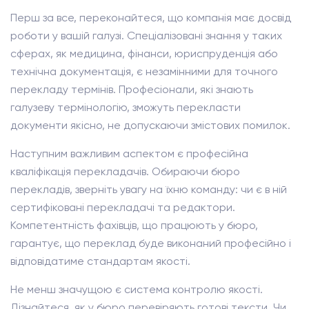
Перш за все, переконайтеся, що компанія має досвід
роботи у вашій галузі. Спеціалізовані знання у таких
сферах, як медицина, фінанси, юриспруденція або
технічна документація, є незамінними для точного
перекладу термінів. Професіонали, які знають
галузеву термінологію, зможуть перекласти
документи якісно, не допускаючи змістових помилок.
Наступним важливим аспектом є професійна
кваліфікація перекладачів. Обираючи бюро
перекладів, зверніть увагу на їхню команду: чи є в ній
сертифіковані перекладачі та редактори.
Компетентність фахівців, що працюють у бюро,
гарантує, що переклад буде виконаний професійно і
відповідатиме стандартам якості.
Не менш значущою є система контролю якості.
Дізнайтеся, як у бюро перевіряють готові тексти. Чи