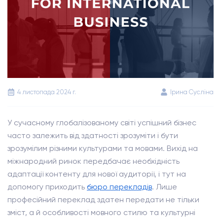
4 листопада 2024 г.
Ірина Сусліна
У сучасному глобалізованому світі успішний бізнес
часто залежить від здатності зрозуміти і бути
зрозумілим різними культурами та мовами. Вихід на
міжнародний ринок передбачає необхідність
адаптації контенту для нової аудиторії, і тут на
допомогу приходить
бюро перекладів
. Лише
професійний переклад здатен передати не тільки
зміст, а й особливості мовного стилю та культурні