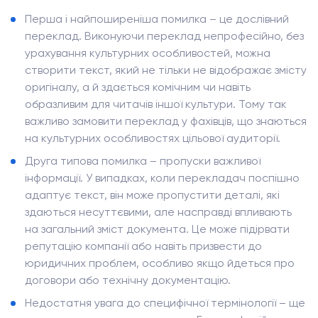
Перша і найпоширеніша помилка – це дослівний
переклад. Виконуючи переклад непрофесійно, без
урахування культурних особливостей, можна
створити текст, який не тільки не відображає змісту
оригіналу, а й здається комічним чи навіть
образливим для читачів іншої культури. Тому так
важливо замовити переклад у фахівців, що знаються
на культурних особливостях цільової аудиторії.
Друга типова помилка – пропуски важливої
інформації. У випадках, коли перекладач поспішно
адаптує текст, він може пропустити деталі, які
здаються несуттєвими, але насправді впливають
на загальний зміст документа. Це може підірвати
репутацію компанії або навіть призвести до
юридичних проблем, особливо якщо йдеться про
договори або технічну документацію.
Недостатня увага до специфічної термінології – ще