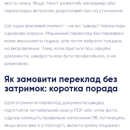
якість скану. Якщо текст розмитий, менеджер або
перекладач витрачає додатковий час на уточнення.
Ще один важливий момент - не всі "швидкі" переклади
однаково корисні. Машинний переклад без перевірки
може зекономити годину, але потім забрати тиждень
на виправлення. Тому, коли йдеться про офіційні
документи, швидкість має бути професійною, а не
ризиковою.
Як замовити переклад без
затримок: коротка порада
Щоб отримати переклад документів швидко,
підготуйте читабельний скан у PDF або чітке фото,
одразу напишіть правильне написання ПІБ латиницею,
якщо воно вже є у паспорті, вкажіть країну подання і