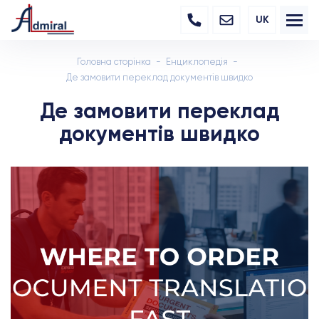
UK
Головна сторінка
Енциклопедія
Де замовити переклад документів швидко
Де замовити переклад
документів швидко