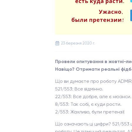
23 березня 2020 г.
Провели опитування в жовтні-ли
Навіщо? Отримати реальні фідбек
Що ви думаєте про роботу ADMIR
521/553: Все відмінно.
22/553: Все добре, але є нюанси.
8/553: Так собі, є куди рости.
2/553: Жахливо, були претензії!
Що означають ці цифри? 521/553 ц
роботу. Це відмінний результат, А