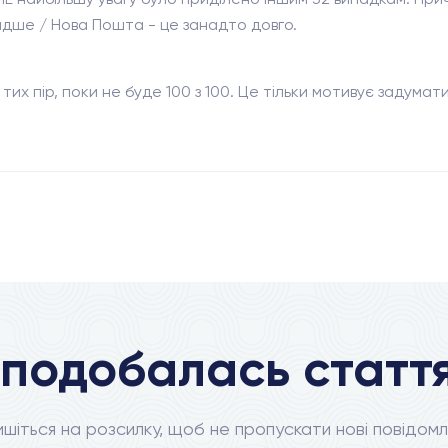
идше / Нова Пошта - це занадто довго.
их пір, поки не буде 100 з 100. Це тільки мотивує задумат
подобалась статт
ишіться на розсилку, щоб не пропускати нові повідомл