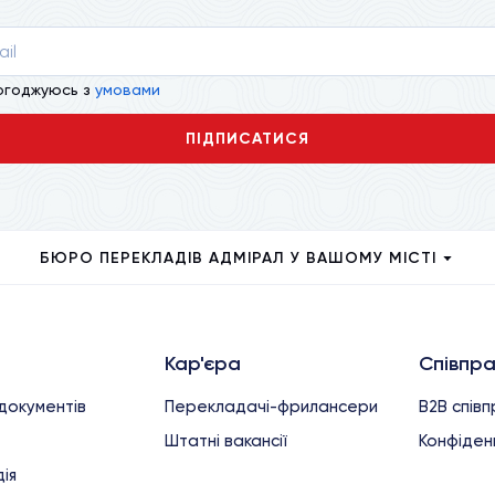
огоджуюсь з
умовами
ПІДПИСАТИСЯ
БЮРО ПЕРЕКЛАДІВ АДМІРАЛ У ВАШОМУ МІСТІ
Кар'єра
Співпр
документів
Перекладачі-фрилансери
B2B спів
Штатні вакансії
Конфіденц
ія