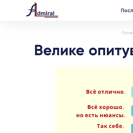
Посл
Голов
Велике опиту