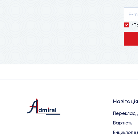
*П
Навігація
Переклад 
Вартість
Енциклопед