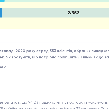
стопаді 2020 року серед 553 клієнтів, обраних випадко
. Як зрозуміти, що потрібно поліпшити? Тільки якщо за
AL?
е означає, що 94,2% наших клієнтів поставили максимальн
ЛЕ найбільшу увагу було приділено іншим 32 випадкам. При