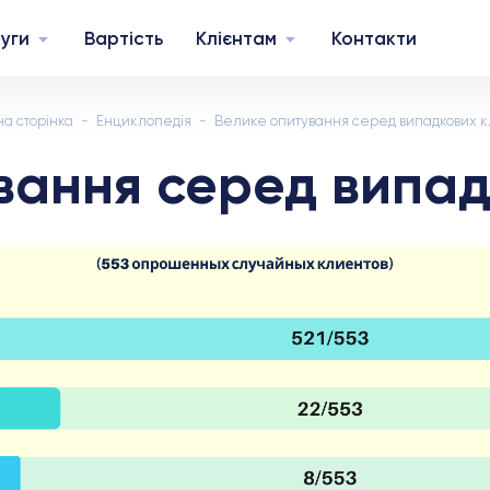
уги
Вартість
Клієнтам
Контакти
на сторінка
Енциклопедія
Велике опитування серед випадкових кл
вання серед випадк