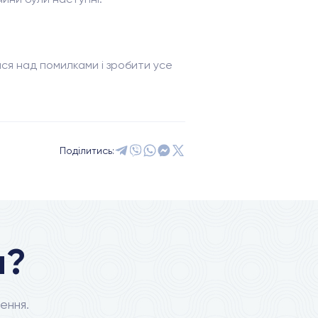
ися над помилками і зробити усе
Поділитись:
я?
ення.