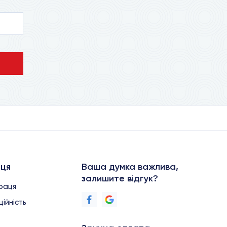
аця
Ваша думка важлива,
залишите відгук?
праця
ійність