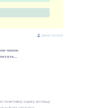
Ірина Сусліна
вим чином:
питати...
о позитивну оцінку за нашу
чини були наступні: