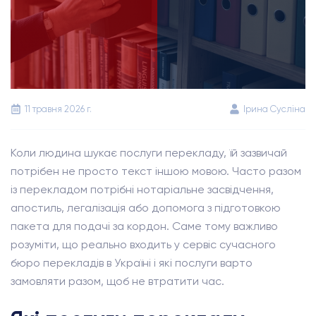
11 травня 2026 г.
Ірина Сусліна
Коли людина шукає послуги перекладу, їй зазвичай
потрібен не просто текст іншою мовою. Часто разом
із перекладом потрібні нотаріальне засвідчення,
апостиль, легалізація або допомога з підготовкою
пакета для подачі за кордон. Саме тому важливо
розуміти, що реально входить у сервіс сучасного
бюро перекладів в Україні і які послуги варто
замовляти разом, щоб не втратити час.