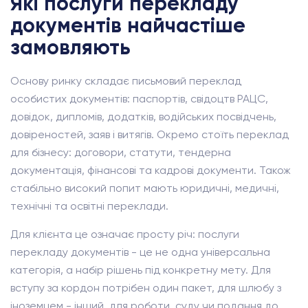
Які послуги перекладу
документів найчастіше
замовляють
Основу ринку складає письмовий переклад
особистих документів: паспортів, свідоцтв РАЦС,
довідок, дипломів, додатків, водійських посвідчень,
довіреностей, заяв і витягів. Окремо стоїть переклад
для бізнесу: договори, статути, тендерна
документація, фінансові та кадрові документи. Також
стабільно високий попит мають юридичні, медичні,
технічні та освітні переклади.
Для клієнта це означає просту річ: послуги
перекладу документів - це не одна універсальна
категорія, а набір рішень під конкретну мету. Для
вступу за кордон потрібен один пакет, для шлюбу з
іноземцем - інший, для роботи, суду чи подання до